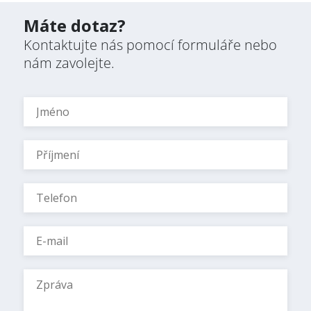
Máte dotaz?
Kontaktujte nás pomocí formuláře nebo
nám zavolejte.
Přihlašte se k odběru
Newsletteru
AVAPS
/
Suscribe to the
AVAPS
Newsletter
E-mail *
LASEROVÉ ŘEZÁNÍ
OHÝBÁNÍ PLECHU
Jméno / Name
FOTOGALERIE
KONTAKT