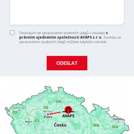
Příjmení / Surname
Firma / Company
Souhlasím se zpracováním osobních údajů v souladu
s
OCHRANA
právním ujednáním společnosti AVAPS s.r.o.
Souhlas se
zpracováním osobních údajů můžete kdykoliv odvolat.
Obor / Field
SERVIS
LAKOVNA
* Povinné pole
Přihlásit se k odběru novinek / Subscribe to news
Zásady zpracování osobních údajů / Privacy Policy